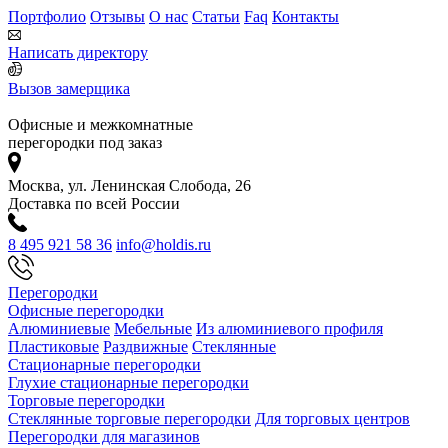
Портфолио
Отзывы
О нас
Статьи
Faq
Контакты
Написать директору
Вызов замерщика
Офисные и межкомнатные
перегородки под заказ
Москва, ул. Ленинская Слобода, 26
Доставка по всей России
8 495 921 58 36
info@holdis.ru
Перегородки
Офисные перегородки
Алюминиевые
Мебельные
Из алюминиевого профиля
Пластиковые
Раздвижные
Стеклянные
Стационарные перегородки
Глухие стационарные перегородки
Торговые перегородки
Стеклянные торговые перегородки
Для торговых центров
Перегородки для магазинов