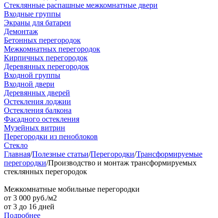
Стеклянные распашные межкомнатные двери
Входные группы
Экраны для батареи
Демонтаж
Бетонных перегородок
Межкомнатных перегородок
Кирпичных перегородок
Деревянных перегородок
Входной группы
Входной двери
Деревянных дверей
Остекления лоджии
Остекления балкона
Фасадного остекления
Музейных витрин
Перегородки из пеноблоков
Стекло
Главная
/
Полезные статьи
/
Перегородки
/
Трансформируемые
перегородки
/
Производство и монтаж трансформируемых
стеклянных перегородок
Межкомнатные мобильные перегородки
от 3 000 руб./м2
от 3 до 16 дней
Подробнее