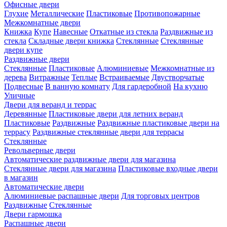
Офисные двери
Глухие
Металлические
Пластиковые
Противопожарные
Межкомнатные двери
Книжка
Купе
Навесные
Откатные из стекла
Раздвижные из
стекла
Складные двери книжка
Стеклянные
Стеклянные
двери купе
Раздвижные двери
Стеклянные
Пластиковые
Алюминиевые
Межкомнатные из
дерева
Витражные
Теплые
Встраиваемые
Двустворчатые
Подвесные
В ванную комнату
Для гардеробной
На кухню
Уличные
Двери для веранд и террас
Деревянные
Пластиковые двери для летних веранд
Пластиковые
Раздвижные
Раздвижные пластиковые двери на
террасу
Раздвижные стеклянные двери для террасы
Стеклянные
Револьверные двери
Автоматические раздвижные двери для магазина
Стеклянные двери для магазина
Пластиковые входные двери
в магазин
Автоматические двери
Алюминиевые распашные двери
Для торговых центров
Раздвижные
Стеклянные
Двери гармошка
Распашные двери