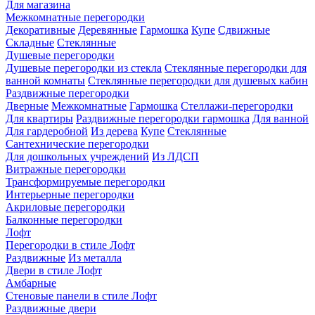
Для магазина
Межкомнатные перегородки
Декоративные
Деревянные
Гармошка
Купе
Сдвижные
Складные
Стеклянные
Душевые перегородки
Душевые перегородки из стекла
Стеклянные перегородки для
ванной комнаты
Стеклянные перегородки для душевых кабин
Раздвижные перегородки
Дверные
Межкомнатные
Гармошка
Стеллажи-перегородки
Для квартиры
Раздвижные перегородки гармошка
Для ванной
Для гардеробной
Из дерева
Купе
Стеклянные
Сантехнические перегородки
Для дошкольных учреждений
Из ЛДСП
Витражные перегородки
Трансформируемые перегородки
Интерьерные перегородки
Акриловые перегородки
Балконные перегородки
Лофт
Перегородки в стиле Лофт
Раздвижные
Из металла
Двери в стиле Лофт
Амбарные
Стеновые панели в стиле Лофт
Раздвижные двери