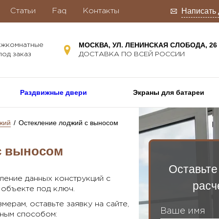
Написать 
Статьи
Faq
Контакты
МОСКВА, УЛ. ЛЕНИНСКАЯ СЛОБОДА, 26
ежкомнатные
од заказ
ДОСТАВКА ПО ВСЕЙ РОССИИ
Раздвижные двери
Экраны для батареи
жий
/
Остекление лоджий с выносом
с выносом
Оставьте
вление данных конструкций с
расч
 объекте под ключ.
мерам, оставьте заявку на сайте,
бным способом: