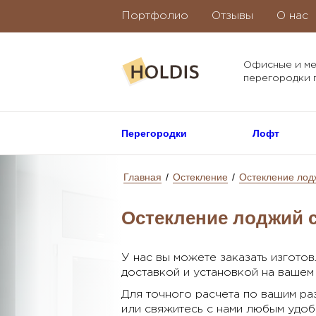
Портфолио
Отзывы
О нас
Офисные и м
перегородки п
Перегородки
Лофт
Главная
/
Остекление
/
Остекление лод
Остекление лоджий 
У нас вы можете заказать изгото
доставкой и установкой на вашем
Для точного расчета по вашим раз
или свяжитесь с нами любым удо