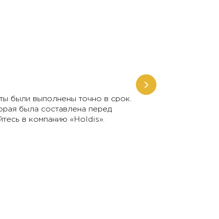
ты были выполнены точно в срок.
«Став владел
торая была составлена перед
привлека
тесь в компанию «Holdis».
подходящего